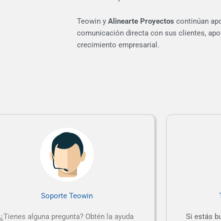
Teowin y
Alinearte Proyectos
continúan apo
comunicación directa con sus clientes, ap
crecimiento
empresarial.
Soporte Teowin
¿Tienes alguna pregunta? Obtén la ayuda
Si estás b